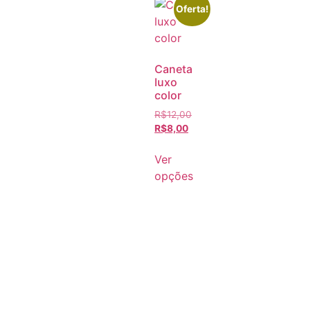
Oferta!
Caneta
luxo
color
R$
12,00
R$
8,00
Ver
opções