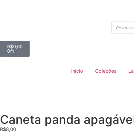
R$
0,00
0
Início
Coleções
La
Caneta panda apagáve
R$
8,00